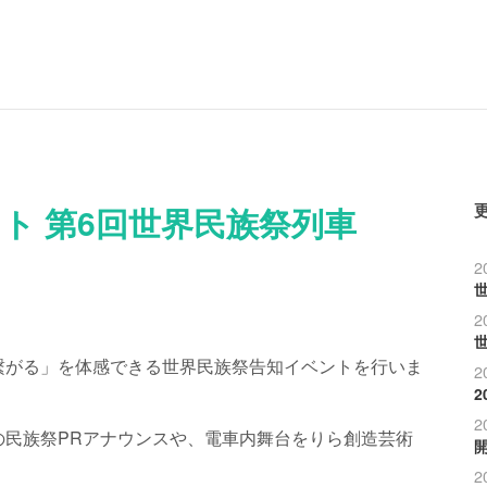
ト 第6回世界民族祭列車
2
世
2
世
繋がる」を体感できる世界民族祭告知イベントを行いま
2
2
の民族祭PRアナウンスや、電車内舞台をりら創造芸術
開
。
2