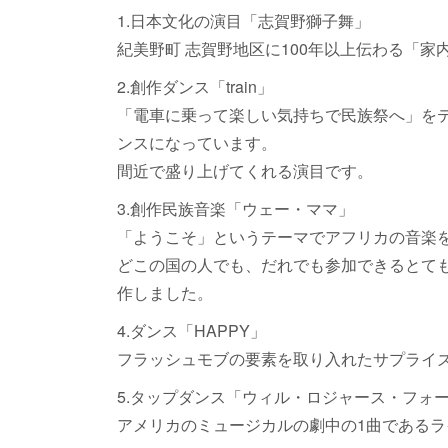
1.日本文化の演目「志賀野獅子舞」
紀美野町 志賀野地区に100年以上伝わる「
2.創作ダンス「train」
「電車に乗って楽しい気持ちで民族祭へ」を
ンスになっています。
間近で盛り上げてくれる演目です。
3.創作民族音楽「ウェー・ママ」
「ようこそ」というテーマでアフリカの音楽
どこの国の人でも、だれでも参加できるとて
作しました。
4.ダンス「HAPPY」
フラッシュモブの要素を取り入れたサプライ
5.タップダンス「ウィル・ロジャース・フォ
アメリカのミュージカルの劇中の1曲である