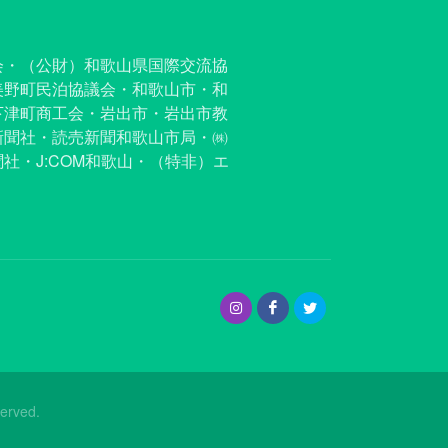
会・（公財）和歌山県国際交流協
美野町民泊協議会・和歌山市・和
下津町商工会・岩出市・岩出市教
新聞社・読売新聞和歌山市局・㈱
・J:COM和歌山・（特非）エ
erved.