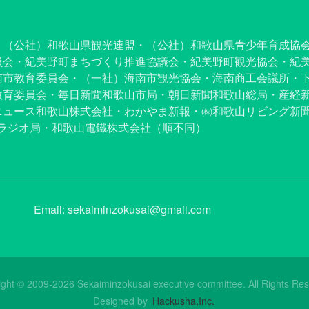
・（公社）和歌山県観光連盟・（公社）和歌山県青少年育成協
員会・紀美野町まちづくり推進協議会・紀美野町観光協会・紀
南市教育委員会・（一社）海南市観光協会・海南商工会議所・
教育委員会・毎日新聞和歌山市局・朝日新聞和歌山総局・産経
ュース和歌山株式会社・わかやま新報・㈱和歌山リビング新聞社
８ラジオ局・和歌山電鐵株式会社（順不同）
Email:
sekaiminzokusai@gmail.com
ight © 2009-2026 Sekaiminzokusai executive committee. All Rights Res
Designed by
Hackusha,Inc.